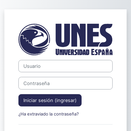
Saltar al contenido principal
Ingresar a Uni
Usuario
Contraseña
Iniciar sesión (ingresar)
¿Ha extraviado la contraseña?